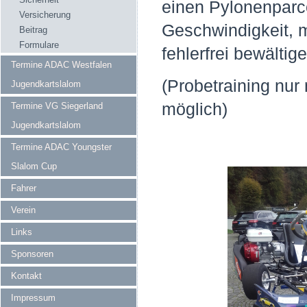
einen Pylonenparco
Versicherung
Geschwindigkeit, m
Beitrag
Formulare
fehlerfrei bewältige
Termine ADAC Westfalen
(Probetraining nu
Jugendkartslalom
möglich)
Termine VG Siegerland
Jugendkartslalom
Termine ADAC Youngster
Slalom Cup
Fahrer
Verein
Links
Sponsoren
Kontakt
Impressum