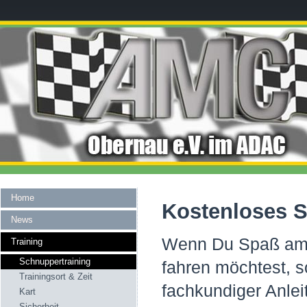
Home
Kostenloses S
News
Wenn Du Spaß am M
Training
Schnuppertraining
fahren möchtest, s
Trainingsort & Zeit
fachkundiger
Kart
Sicherheit